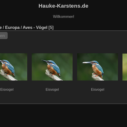
Hauke-Karstens.de
Willkommen!
e
/
Europa
/
Aves - Vögel
5
hen
Eisvogel
Eisvogel
Eisvogel