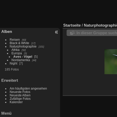
Startseite
/
Naturphotographi
Alben
In dieser Gruppe suc
Reisen
60
Black & White
17
Naturphotographie
101
Afrika
52
Europa
5
Aves - Vögel
5
Nordamerika
44
Night
7
185 Fotos
Erweitert
Am häufigsten angesehen
Neueste Fotos
Neueste Alben
Zufällige Fotos
Kalender
Menü